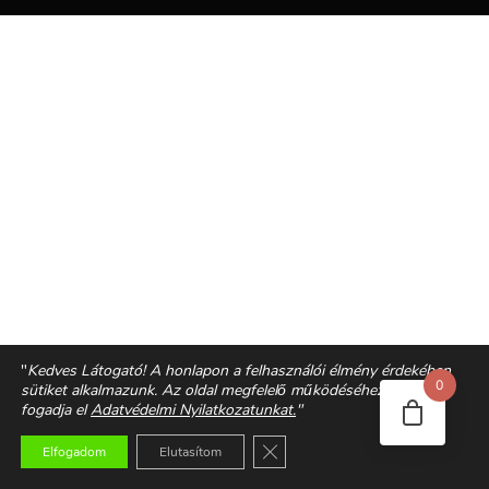
"
Kedves Látogató! A honlapon a felhasználói élmény érdekében
0
sütiket alkalmazunk. Az oldal megfelelő működéséhez kérjük
fogadja el
Adatvédelmi Nyilatkozatunkat.
"
Close GDPR Cookie Banner
Elfogadom
Elutasítom