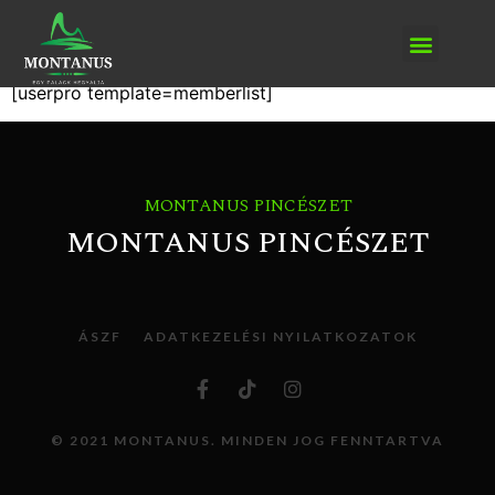
Member Directory
[userpro template=memberlist]
MONTANUS PINCÉSZET
MONTANUS PINCÉSZET
ÁSZF
ADATKEZELÉSI NYILATKOZATOK
© 2021 MONTANUS. MINDEN JOG FENNTARTVA