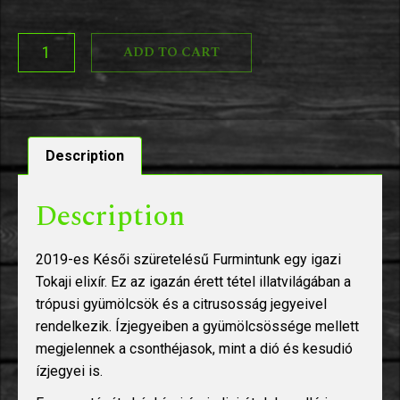
ADD TO CART
Description
Description
2019-es Késői szüretelésű Furmintunk egy igazi
Tokaji elixír. Ez az igazán érett tétel illatvilágában a
trópusi gyümölcsök és a citrusosság jegyeivel
rendelkezik. Ízjegyeiben a gyümölcsössége mellett
megjelennek a csonthéjasok, mint a dió és kesudió
ízjegyei is.