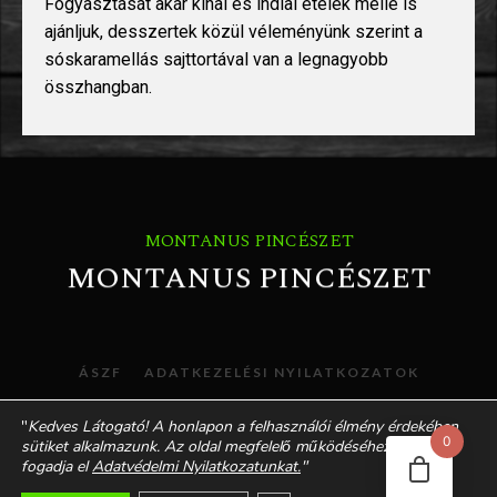
Fogyasztását akár kínai és indiai ételek mellé is
ajánljuk, desszertek közül véleményünk szerint a
sóskaramellás sajttortával van a legnagyobb
összhangban.
MONTANUS PINCÉSZET
MONTANUS PINCÉSZET
ÁSZF
ADATKEZELÉSI NYILATKOZATOK
"
Kedves Látogató! A honlapon a felhasználói élmény érdekében
0
sütiket alkalmazunk. Az oldal megfelelő működéséhez kérjük
fogadja el
Adatvédelmi Nyilatkozatunkat.
"
© 2021 MONTANUS. MINDEN JOG FENNTARTVA